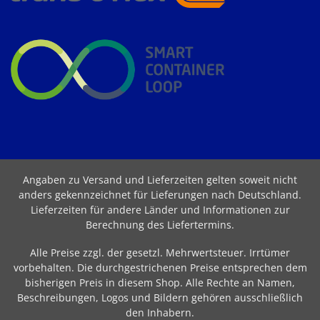
Angaben zu Versand und Lieferzeiten gelten soweit nicht
anders gekennzeichnet für Lieferungen nach Deutschland.
Lieferzeiten für andere Länder und Informationen zur
Berechnung des Liefertermins
.
Alle Preise zzgl. der gesetzl. Mehrwertsteuer. Irrtümer
vorbehalten. Die durchgestrichenen Preise entsprechen dem
bisherigen Preis in diesem Shop. Alle Rechte an Namen,
Beschreibungen, Logos und Bildern gehören ausschließlich
den Inhabern.