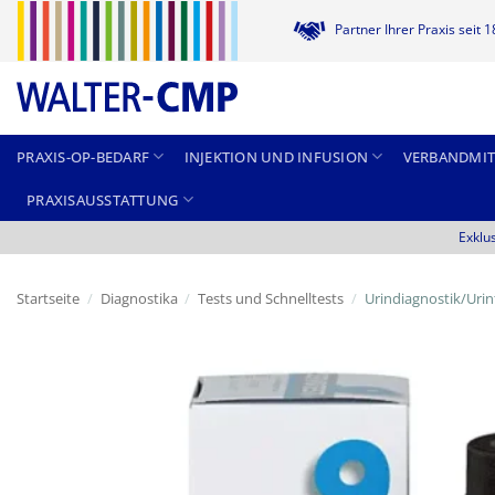
Zum
Partner Ihrer Praxis seit 
Inhalt
springen
PRAXIS-OP-BEDARF
INJEKTION UND INFUSION
VERBANDMIT
PRAXISAUSSTATTUNG
Exklu
Startseite
/
Diagnostika
/
Tests und Schnelltests
/
Urindiagnostik/Urin