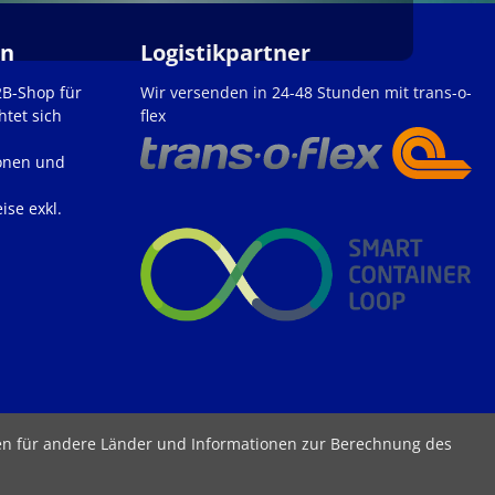
en
Logistikpartner
2B-Shop für
Wir versenden in 24-48 Stunden mit trans-o-
htet sich
flex
onen und
ise exkl.
ten für andere Länder und Informationen zur Berechnung des