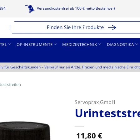
1894
Versandkostenfrei ab 100 € netto Bestellwert
TEL
OP-INSTRUMENTE
MEDIZINTECHNIK
DIAGNOSTIKA
siv für Geschäftskunden –
Verkauf nur an Ärzte, Praxen und medizinische Einrich
teststreifen
Servoprax GmbH
Urinteststr
11,80
€