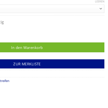
LEEREN
tig
ge
In den Warenkorb
ZUR MERKLISTE
treifen