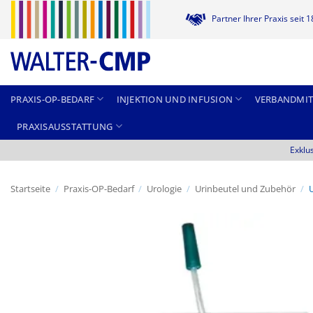
Zum
Partner Ihrer Praxis seit 
Inhalt
springen
PRAXIS-OP-BEDARF
INJEKTION UND INFUSION
VERBANDMIT
PRAXISAUSSTATTUNG
Exklu
Startseite
/
Praxis-OP-Bedarf
/
Urologie
/
Urinbeutel und Zubehör
/