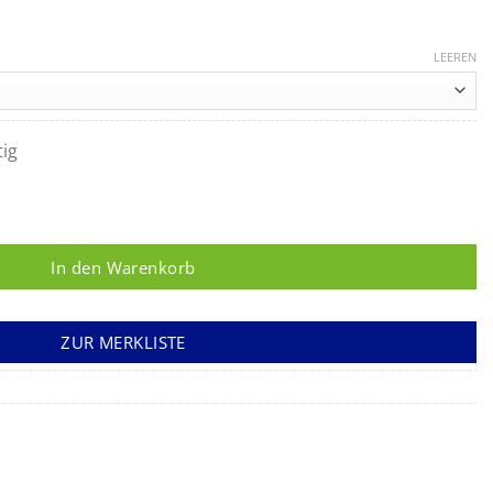
LEEREN
tig
, 30cm Schlauch, seitlicher Einlaß Menge
In den Warenkorb
ZUR MERKLISTE