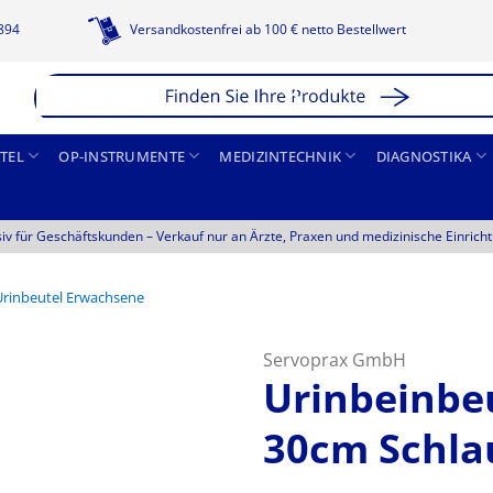
1894
Versandkostenfrei ab 100 € netto Bestellwert
TEL
OP-INSTRUMENTE
MEDIZINTECHNIK
DIAGNOSTIKA
siv für Geschäftskunden –
Verkauf nur an Ärzte, Praxen und medizinische Einrich
Urinbeutel Erwachsene
Servoprax GmbH
Urinbeinbeu
30cm Schlau