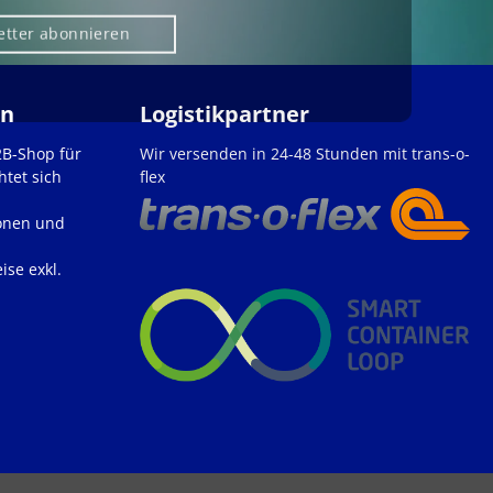
etter abonnieren
en
Logistikpartner
2B-Shop für
Wir versenden in 24-48 Stunden mit trans-o-
htet sich
flex
onen und
ise exkl.