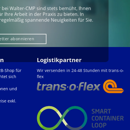
r bei Walter‑CMP sind stets bemüht, Ihnen
Ihre Arbeit in der Praxis zu bieten. In
regelmäßig spannende Neuigkeiten für Sie.
etter abonnieren
en
Logistikpartner
2B-Shop für
Wir versenden in 24-48 Stunden mit trans-o-
htet sich
flex
onen und
ise exkl.