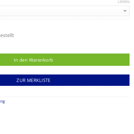
153,88 €
LEEREN
bis
255,06 €
estellt
In den Warenkorb
ZUR MERKLISTE
ung