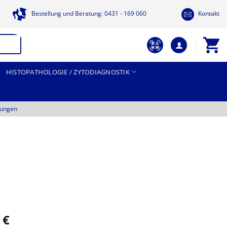
Bestellung und Beratung: 0431 - 169 060
Kontakt
HISTOPATHOLOGIE / ZYTODIAGNOSTIK
tungen
Preisspanne:
6
€