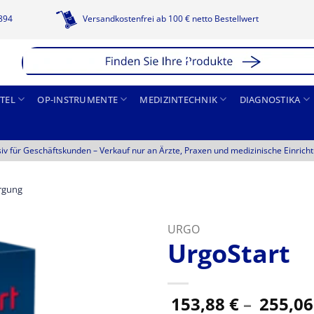
1894
Versandkostenfrei ab 100 € netto Bestellwert
TEL
OP-INSTRUMENTE
MEDIZINTECHNIK
DIAGNOSTIKA
siv für Geschäftskunden –
Verkauf nur an Ärzte, Praxen und medizinische Einrich
rgung
URGO
UrgoStart
153,88
€
–
255,0