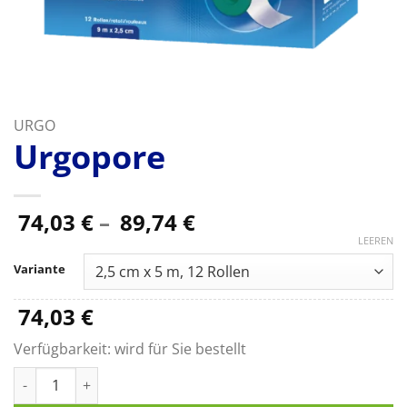
URGO
Urgopore
Preisspanne:
74,03
€
–
89,74
€
74,03 €
LEEREN
bis
Variante
89,74 €
74,03
€
Verfügbarkeit:
wird für Sie bestellt
Urgopore Menge