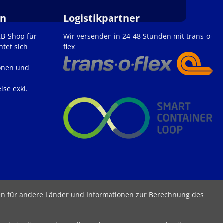
en
Logistikpartner
2B-Shop für
Wir versenden in 24-48 Stunden mit trans-o-
htet sich
flex
onen und
ise exkl.
ten für andere Länder und Informationen zur Berechnung des