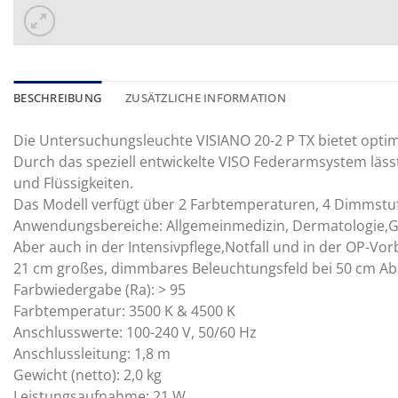
BESCHREIBUNG
ZUSÄTZLICHE INFORMATION
Die Untersuchungsleuchte VISIANO 20-2 P TX bietet opti
Durch das speziell entwickelte VISO Federarmsystem lässt
und Flüssigkeiten.
Das Modell verfügt über 2 Farbtemperaturen, 4 Dimmstu
Anwendungsbereiche: Allgemeinmedizin, Dermatologie,Gy
Aber auch in der Intensivpflege,Notfall und in der OP-Vo
21 cm großes, dimmbares Beleuchtungsfeld bei 50 cm A
Farbwiedergabe (Ra): > 95
Farbtemperatur: 3500 K & 4500 K
Anschlusswerte: 100-240 V, 50/60 Hz
Anschlussleitung: 1,8 m
Gewicht (netto): 2,0 kg
Leistungsaufnahme: 21 W