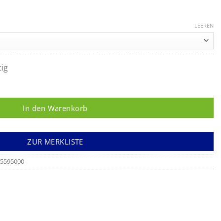
LEEREN
tig
 20-2 P TX auf Rollstativ Menge
In den Warenkorb
ZUR MERKLISTE
5595000