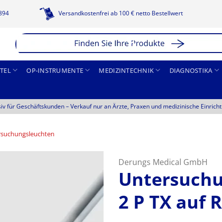
1894
Versandkostenfrei ab 100 € netto Bestellwert
TEL
OP-INSTRUMENTE
MEDIZINTECHNIK
DIAGNOSTIKA
siv für Geschäftskunden –
Verkauf nur an Ärzte, Praxen und medizinische Einrich
rsuchungsleuchten
Derungs Medical GmbH
Untersuchu
2 P TX auf R