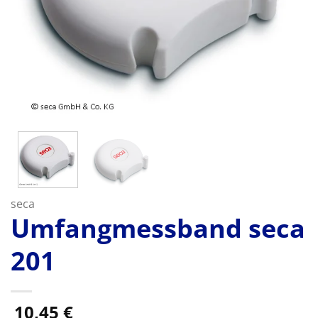
seca
Umfangmessband seca
201
10,45
€