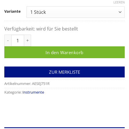
LEEREN
Variante
Verfügbarkeit:
wird für Sie bestellt
Trokar mit Luer-Lock Anschluss ohne Trokardorn Menge
In den Warenkorb
ZUR MERKLISTE
Artikelnummer:
AESEJ751R
Kategorie:
Instrumente