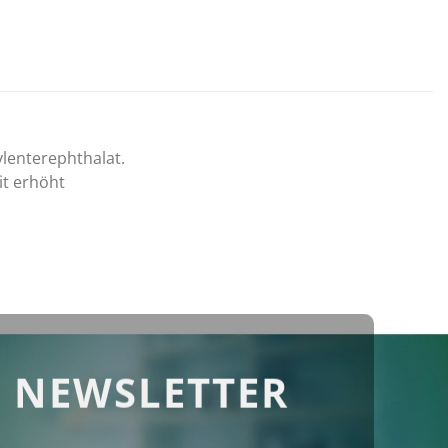
ylenterephthalat.
it erhöht
 NEWSLETTER