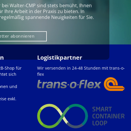
r bei Walter‑CMP sind stets bemüht, Ihnen
Ihre Arbeit in der Praxis zu bieten. In
regelmäßig spannende Neuigkeiten für Sie.
etter abonnieren
en
Logistikpartner
2B-Shop für
Wir versenden in 24-48 Stunden mit trans-o-
htet sich
flex
onen und
ise exkl.