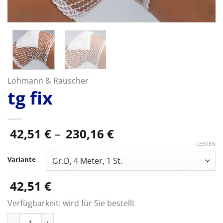
Lohmann & Rauscher
tg fix
Preisspanne:
42,51
€
–
230,16
€
42,51 €
LEEREN
bis
Variante
230,16 €
42,51
€
Verfügbarkeit:
wird für Sie bestellt
tg fix Menge