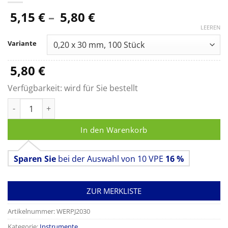
Preisspanne:
5,15
€
–
5,80
€
5,15 €
LEEREN
bis
Variante
5,80 €
5,80
€
Verfügbarkeit:
wird für Sie bestellt
TeWa PJ-Type Akupunkturnadeln, beschichtet, mit Führungsr
In den Warenkorb
Sparen Sie
bei der Auswahl von 10 VPE
16 %
ZUR MERKLISTE
Artikelnummer:
WERPJ2030
Kategorie:
Instrumente