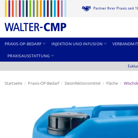
Zum
Partner Ihrer Praxis seit 
Inhalt
springen
PRAXIS-OP-BEDARF
INJEKTION UND INFUSION
VERBANDMIT
PRAXISAUSSTATTUNG
Exklu
Startseite
/
Praxis-OP-Bedarf
/
Desinfektionsmittel
/
Fläche
/
Wischde