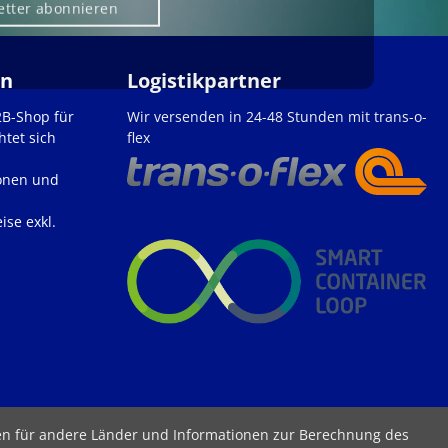
etter abonnieren
en
Logistikpartner
2B-Shop für
Wir versenden in 24-48 Stunden mit trans-o-
htet sich
flex
onen und
ise exkl.
ten für andere Länder und Informationen zur Berechnung des