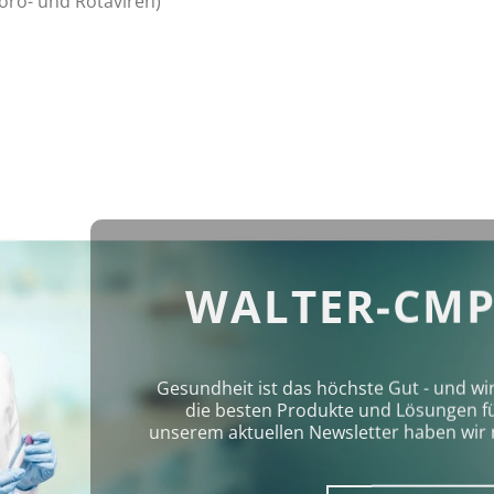
Noro- und Rotaviren)
WALTER-CMP
Gesundheit ist das höchste Gut - und wi
die besten Produkte und Lösungen für 
unserem aktuellen Newsletter haben wir 