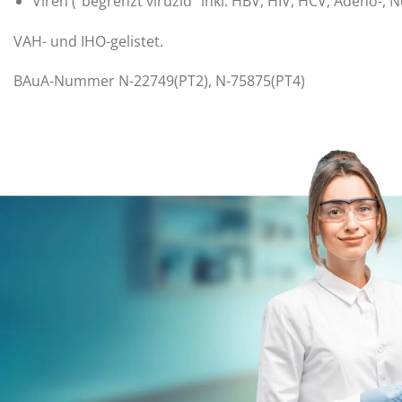
Viren (“begrenzt viruzid” inkl. HBV, HIV, HCV, Adeno-, 
VAH- und IHO-gelistet.
BAuA-Nummer N-22749(PT2), N-75875(PT4)