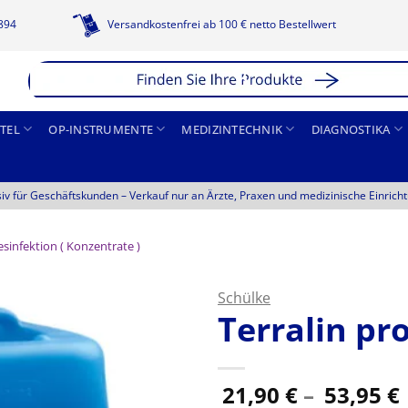
1894
Versandkostenfrei ab 100 € netto Bestellwert
TEL
OP-INSTRUMENTE
MEDIZINTECHNIK
DIAGNOSTIKA
siv für Geschäftskunden –
Verkauf nur an Ärzte, Praxen und medizinische Einrich
sinfektion ( Konzentrate )
Schülke
Terralin pr
21,90
€
–
53,95
€