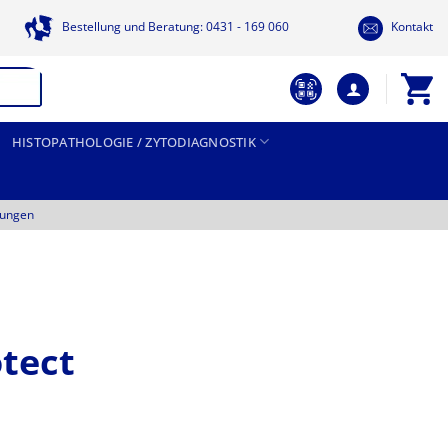
Bestellung und Beratung: 0431 - 169 060
Kontakt
HISTOPATHOLOGIE / ZYTODIAGNOSTIK
tungen
otect
Preisspanne: