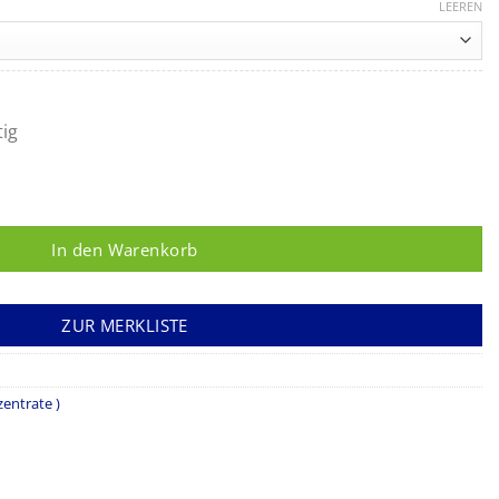
21,90 €
LEEREN
bis
53,95 €
tig
In den Warenkorb
ZUR MERKLISTE
entrate )