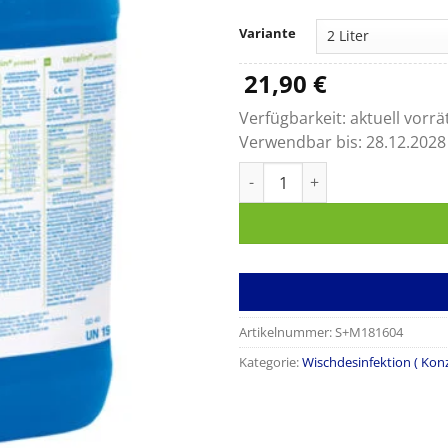
Variante
21,90
€
Verfügbarkeit:
aktuell vorrä
Verwendbar bis:
28.12.2028
Terralin protect Menge
Artikelnummer:
S+M181604
Kategorie:
Wischdesinfektion ( Konz