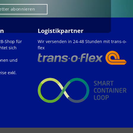
etter abonnieren
en
Logistikpartner
2B-Shop für
Wir versenden in 24-48 Stunden mit trans-o-
htet sich
flex
onen und
ise exkl.