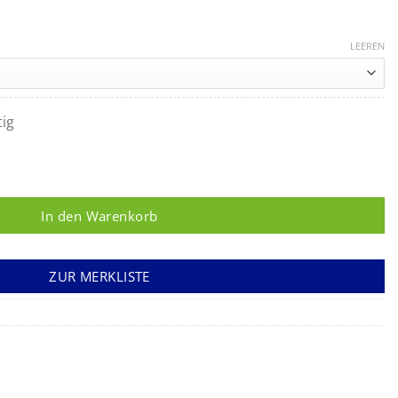
LEEREN
tig
mekanüle 5 um Menge
In den Warenkorb
ZUR MERKLISTE