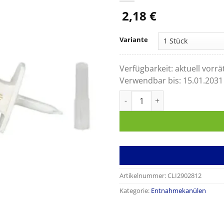
2,18
€
Variante
Verfügbarkeit:
aktuell vorrä
Verwendbar bis:
15.01.2031
Taky-Spike Plus Blau Entnah
Artikelnummer:
CLI2902812
Kategorie:
Entnahmekanülen