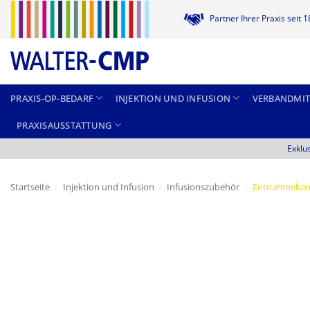
Zum
Partner Ihrer Praxis seit 
Inhalt
springen
PRAXIS-OP-BEDARF
INJEKTION UND INFUSION
VERBANDMIT
PRAXISAUSSTATTUNG
Exklu
Startseite
/
Injektion und Infusion
/
Infusionszubehör
/
Entnahmekan