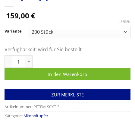
159,00
€
LEEREN
Variante
Verfügbarkeit:
wird für Sie bestellt
SwabCap Desinfektionskappe mit 70%-igem Isopropylalkohol
In den Warenkorb
ZUR MERKLISTE
Artikelnummer:
PETEM-SCXT-3
Kategorie:
Alkoholtupfer