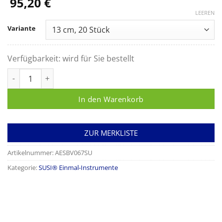
95,20
€
LEEREN
Variante
Verfügbarkeit:
wird für Sie bestellt
SUSI® Wundspreizer WEITLANER halbscharf, 3 x 4 Zähne Meng
In den Warenkorb
ZUR MERKLISTE
Artikelnummer:
AESBV067SU
Kategorie:
SUSI® Einmal-Instrumente