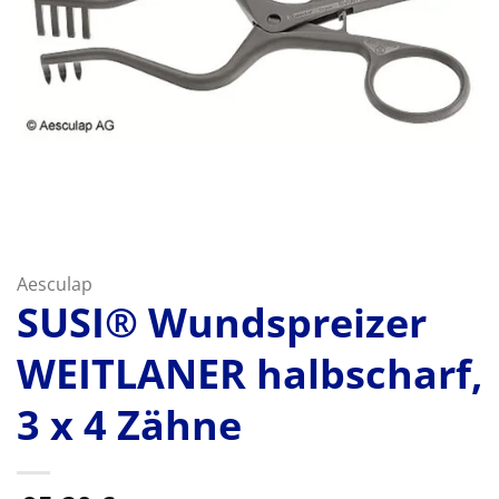
Aesculap
SUSI® Wundspreizer
WEITLANER halbscharf,
3 x 4 Zähne