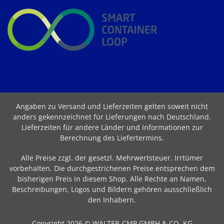
Angaben zu Versand und Lieferzeiten gelten soweit nicht
anders gekennzeichnet für Lieferungen nach Deutschland.
Lieferzeiten für andere Länder und Informationen zur
Berechnung des Liefertermins
.
Alle Preise zzgl. der gesetzl. Mehrwertsteuer. Irrtümer
vorbehalten. Die durchgestrichenen Preise entsprechen dem
bisherigen Preis in diesem Shop. Alle Rechte an Namen,
Beschreibungen, Logos und Bildern gehören ausschließlich
den Inhabern.
Copyright 2026 © WALTER-CMP GMBH & CO. KG