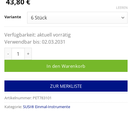
43,80
€
LEEREN
Variante
Verfügbarkeit:
aktuell vorrätig
Verwendbar bis:
02.03.2031
Susi Hautklammerentferner Einweg Menge
In den Warenkorb
ZUR MERKLISTE
Artikelnummer:
PET783101
Kategorie:
SUSI® Einmal-Instrumente