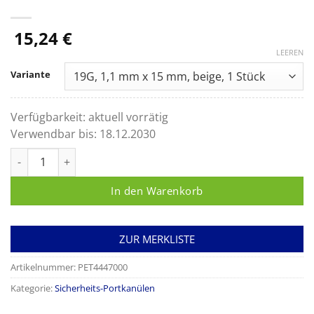
15,24
€
LEEREN
Variante
Verfügbarkeit:
aktuell vorrätig
Verwendbar bis:
18.12.2030
Surecan® Safety II Sicherheits-Portkanüle Menge
In den Warenkorb
ZUR MERKLISTE
Artikelnummer:
PET4447000
Kategorie:
Sicherheits-Portkanülen