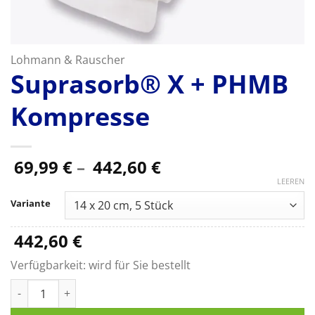
Lohmann & Rauscher
Suprasorb® X + PHMB
Kompresse
Preisspanne:
69,99
€
–
442,60
€
69,99 €
LEEREN
bis
Variante
442,60 €
442,60
€
Verfügbarkeit:
wird für Sie bestellt
Suprasorb® X + PHMB Kompresse Menge