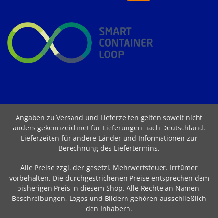
Angaben zu Versand und Lieferzeiten gelten soweit nicht
anders gekennzeichnet für Lieferungen nach Deutschland.
Lieferzeiten für andere Länder und Informationen zur
Berechnung des Liefertermins
.
Alle Preise zzgl. der gesetzl. Mehrwertsteuer. Irrtümer
vorbehalten. Die durchgestrichenen Preise entsprechen dem
bisherigen Preis in diesem Shop. Alle Rechte an Namen,
Beschreibungen, Logos und Bildern gehören ausschließlich
den Inhabern.