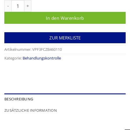
Stericlin® Containerseal mit STEAM-Indikator Menge
In den Warenkorb
ZUR MERKLISTE
Artikelnummer:
VPF3FCZB460110
Kategorie:
Behandlungskontrolle
BESCHREIBUNG
ZUSÄTZLICHE INFORMATION