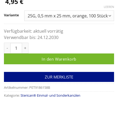
4,95
€
LEEREN
Variante
Verfügbarkeit:
aktuell vorrätig
Verwendbar bis:
24.12.2030
Sterican® für Dental-Anästhesie Oberkiefer- und Frontzahnbe
In den Warenkorb
ZUR MERKLISTE
Artikelnummer:
PET9186158B
Kategorie:
Sterican® Einmal- und Sonderkanülen