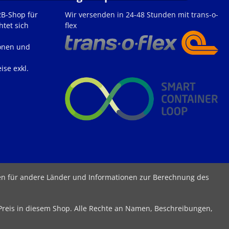
2B-Shop für
Wir versenden in 24-48 Stunden mit trans-o-
htet sich
flex
onen und
ise exkl.
ten für andere Länder und Informationen zur Berechnung des
 Preis in diesem Shop. Alle Rechte an Namen, Beschreibungen,