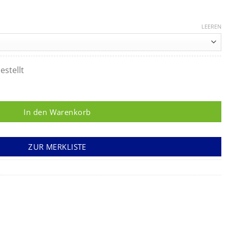
LEEREN
estellt
 mit Spardorn ohne Totraum Menge
In den Warenkorb
ZUR MERKLISTE