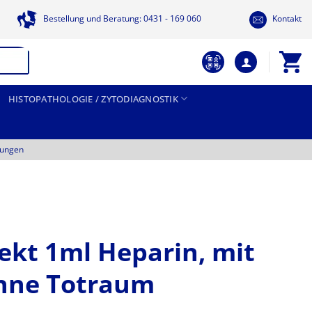
Bestellung und Beratung: 0431 - 169 060
Kontakt
HISTOPATHOLOGIE / ZYTODIAGNOSTIK
tungen
jekt 1ml Heparin, mit
hne Totraum