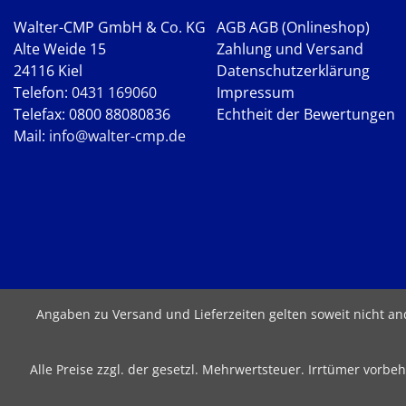
Walter-CMP GmbH & Co. KG
AGB
AGB (Onlineshop)
Alte Weide 15
Zahlung und Versand
24116 Kiel
Datenschutzerklärung
Telefon:
0431 169060
Impressum
Telefax: 0800 88080836
Echtheit der Bewertungen
Mail:
info@walter-cmp.de
Angaben zu Versand und Lieferzeiten gelten soweit nicht a
Alle Preise zzgl. der gesetzl. Mehrwertsteuer. Irrtümer vor