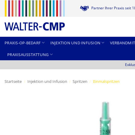
Zum
Partner Ihrer Praxis seit 
Inhalt
springen
PRAXIS-OP-BEDARF
INJEKTION UND INFUSION
VERBANDMIT
PRAXISAUSSTATTUNG
Exklu
Startseite
/
Injektion und Infusion
/
Spritzen
/
Einmalspritzen