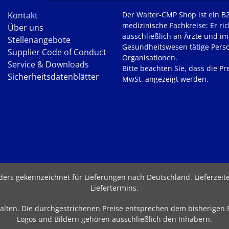
Kontakt
Der Walter-CMP Shop ist ein B
medizinische Fachkreise: Er ric
Über uns
ausschließlich an Ärzte und im
Stellenangebote
Gesundheitswesen tätige Pers
Supplier Code of Conduct
Organisationen.
Service & Downloads
Bitte beachten Sie, dass die Pre
Sicherheitsdatenblätter
MwSt. angezeigt werden.
nders gekennzeichnet für Lieferungen nach Deutschland.
Lieferzei
Liefertermins
.
behalten. Die durchgestrichenen Preise entsprechen dem bisherigen
Logos und Bildern gehören ausschließlich den Inhabern.