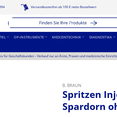
1894
Versandkostenfrei ab 100 € netto Bestellwert
TEL
OP-INSTRUMENTE
MEDIZINTECHNIK
DIAGNOSTIKA
siv für Geschäftskunden –
Verkauf nur an Ärzte, Praxen und medizinische Einrich
B. BRAUN
Spritzen In
Spardorn o