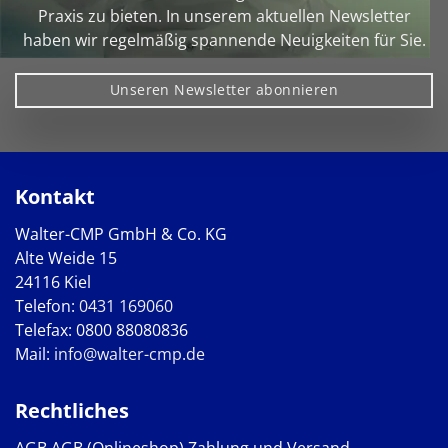
Praxis zu bieten. In unserem aktuellen Newsletter
haben wir regelmäßig spannende Neuigkeiten für Sie.
Unseren Newsletter abonnieren
Kontakt
Walter-CMP GmbH & Co. KG
Alte Weide 15
24116 Kiel
Telefon:
0431 169060
Telefax: 0800 88080836
Mail:
info@walter-cmp.de
Rechtliches
AGB
AGB (Onlineshop)
Zahlung und Versand