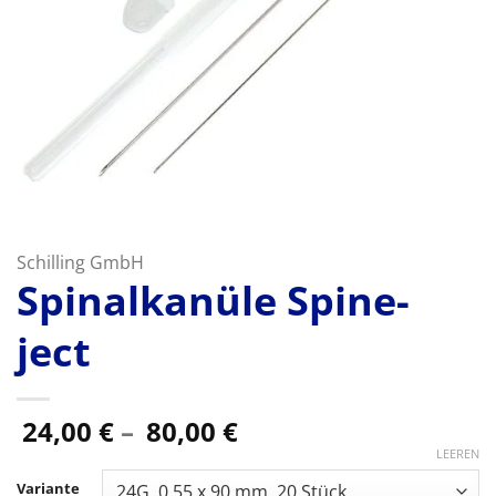
Schilling GmbH
Spinalkanüle Spine-
ject
Preisspanne:
24,00
€
–
80,00
€
24,00 €
LEEREN
bis
Variante