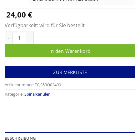
80,00 €
24,00
€
Verfügbarkeit:
wird für Sie bestellt
Spinalkanüle Spine-ject Menge
In den Warenkorb
ZUR MERKLISTE
Artikelnummer:
TCJS53Q02490
Kategorie:
Spinalkanülen
BESCHREIBUNG