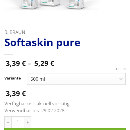
B. BRAUN
Softaskin pure
Preisspanne:
3,39
€
–
5,29
€
3,39 €
LEEREN
bis
Variante
5,29 €
3,39
€
Verfügbarkeit:
aktuell vorrätig
Verwendbar bis:
29.02.2028
Softaskin pure Menge