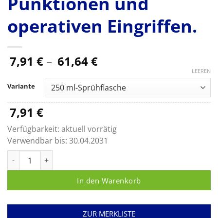
Punktionen und
operativen Eingriffen.
Preisspanne:
7,91
€
–
61,64
€
7,91 €
LEEREN
bis
Variante
61,64 €
7,91
€
Verfügbarkeit:
aktuell vorrätig
Verwendbar bis:
30.04.2031
Softasept N farblos, schnelle Hautdesinfektion vor Injektione
In den Warenkorb
ZUR MERKLISTE