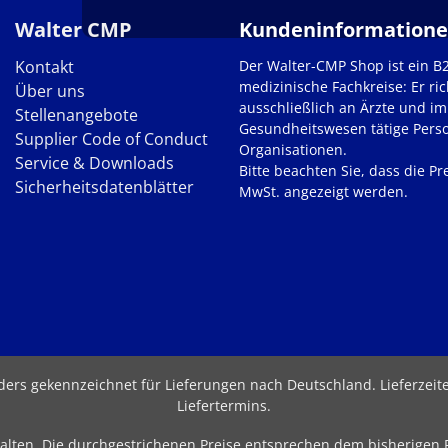
Walter CMP
Kundeninformation
Kontakt
Der Walter-CMP Shop ist ein B
medizinische Fachkreise: Er ric
Über uns
ausschließlich an Ärzte und im
Stellenangebote
Gesundheitswesen tätige Pers
Supplier Code of Conduct
Organisationen.
Service & Downloads
Bitte beachten Sie, dass die Pre
Sicherheitsdatenblätter
MwSt. angezeigt werden.
nders gekennzeichnet für Lieferungen nach Deutschland.
Lieferzei
Liefertermins
.
behalten. Die durchgestrichenen Preise entsprechen dem bisherigen