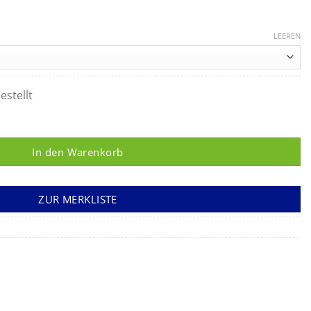
LEEREN
estellt
per mit 250 Indikatorstreifen Menge
In den Warenkorb
ZUR MERKLISTE