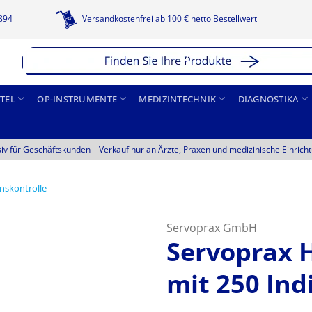
1894
Versandkostenfrei ab 100 € netto Bestellwert
TEL
OP-INSTRUMENTE
MEDIZINTECHNIK
DIAGNOSTIKA
siv für Geschäftskunden –
Verkauf nur an Ärzte, Praxen und medizinische Einrich
onskontrolle
Servoprax GmbH
Servoprax H
mit 250 Ind