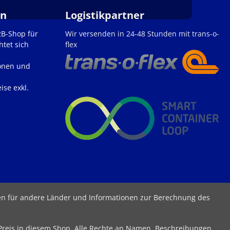
en
Logistikpartner
2B-Shop für
Wir versenden in 24-48 Stunden mit trans-o-
htet sich
flex
onen und
ise exkl.
ten für andere Länder und Informationen zur Berechnung des
 Preis in diesem Shop. Alle Rechte an Namen, Beschreibungen,