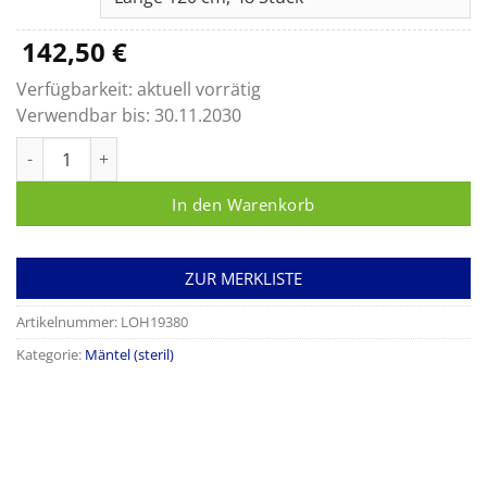
179,90 €
142,50
€
Verfügbarkeit:
aktuell vorrätig
Verwendbar bis:
30.11.2030
Sentinex® PRO OP-Mantel SMMS Basic direct ohne Einschlag 
In den Warenkorb
ZUR MERKLISTE
Artikelnummer:
LOH19380
Kategorie:
Mäntel (steril)