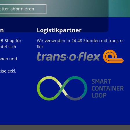
etter abonnieren
en
Logistikpartner
2B-Shop für
Wir versenden in 24-48 Stunden mit trans-o-
htet sich
flex
onen und
ise exkl.