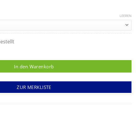
LEEREN
estellt
e Nova grün Menge
In den Warenkorb
ZUR MERKLISTE