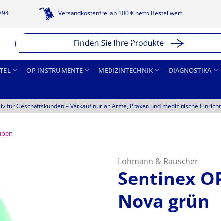
1894
Versandkostenfrei ab 100 € netto Bestellwert
TEL
OP-INSTRUMENTE
MEDIZINTECHNIK
DIAGNOSTIKA
siv für Geschäftskunden –
Verkauf nur an Ärzte, Praxen und medizinische Einrich
uben
Lohmann & Rauscher
Sentinex O
Nova grün