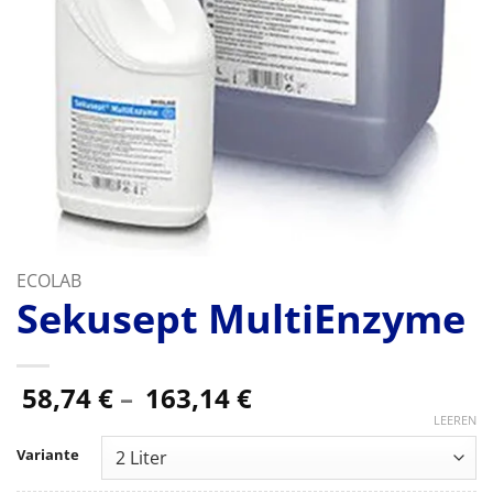
ECOLAB
Sekusept MultiEnzyme
Preisspanne:
58,74
€
–
163,14
€
58,74 €
LEEREN
bis
Variante
163,14 €