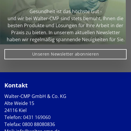
Gesundheit ist das höchste Gut -
und wir bei Walter‑CMP sind stets bemüht, Ihnen die
besten Produkte und Lösungen für Ihre Arbeit in der
Praxis zu bieten. In unserem aktuellen Newsletter
haben wir regelmäßig spannende Neuigkeiten für Sie.
Unseren Newsletter abonnieren
Kontakt
Walter-CMP GmbH & Co. KG
Alte Weide 15
24116 Kiel
Telefon:
0431 169060
Telefax: 0800 88080836