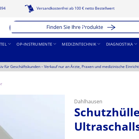
1894
Versandkostenfrei ab 100 € netto Bestellwert
TEL
OP-INSTRUMENTE
MEDIZINTECHNIK
DIAGNOSTIKA
siv für Geschäftskunden –
Verkauf nur an Ärzte, Praxen und medizinische Einrich
ör
Dahlhausen
Schutzhülle
Ultraschall