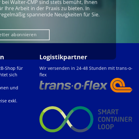
r bei Walter‑CMP sind stets bemüht, Ihnen
Ihre Arbeit in der Praxis zu bieten. In
regelmäßig spannende Neuigkeiten für Sie.
etter abonnieren
en
Logistikpartner
2B-Shop für
Wir versenden in 24-48 Stunden mit trans-o-
htet sich
flex
onen und
ise exkl.