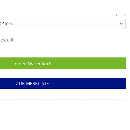
LEEREN
estellt
nden, PU, steril Menge
In den Warenkorb
ZUR MERKLISTE