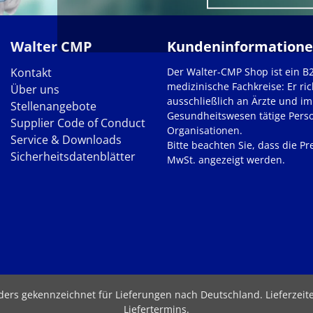
Walter CMP
Kundeninformation
Kontakt
Der Walter-CMP Shop ist ein B
medizinische Fachkreise: Er ric
Über uns
ausschließlich an Ärzte und im
Stellenangebote
Gesundheitswesen tätige Pers
Supplier Code of Conduct
Organisationen.
Service & Downloads
Bitte beachten Sie, dass die Pre
Sicherheitsdatenblätter
MwSt. angezeigt werden.
nders gekennzeichnet für Lieferungen nach Deutschland.
Lieferzei
Liefertermins
.