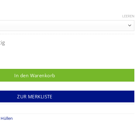
LEEREN
tig
medical Menge
In den Warenkorb
ZUR MERKLISTE
 Hüllen