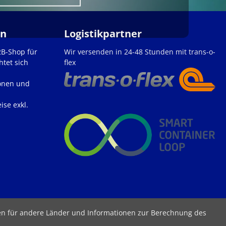
en
Logistikpartner
2B-Shop für
Wir versenden in 24-48 Stunden mit trans-o-
htet sich
flex
onen und
ise exkl.
ten für andere Länder und Informationen zur Berechnung des