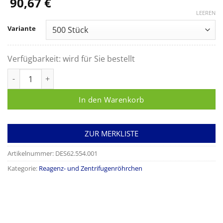
90,67
€
LEEREN
Variante
Verfügbarkeit:
wird für Sie bestellt
Schraubröhre, 15 ml, (LxØ): 120 x 17 mm, PP, mit Druck Menge
In den Warenkorb
ZUR MERKLISTE
Artikelnummer:
DES62.554.001
Kategorie:
Reagenz- und Zentrifugenröhrchen