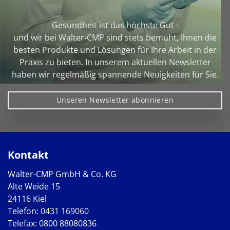
Gesundheit ist das höchste Gut -
und wir bei Walter‑CMP sind stets bemüht, Ihnen die
besten Produkte und Lösungen für Ihre Arbeit in der
Praxis zu bieten. In unserem aktuellen Newsletter
haben wir regelmäßig spannende Neuigkeiten für Sie.
Unseren Newsletter abonnieren
Kontakt
Walter-CMP GmbH & Co. KG
Alte Weide 15
24116 Kiel
Telefon:
0431 169060
Telefax: 0800 88080836