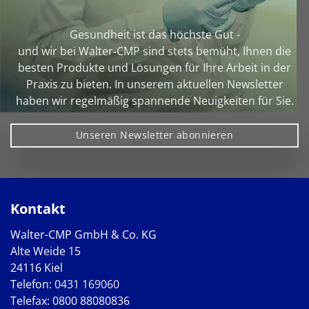
Gesundheit ist das höchste Gut -
und wir bei Walter‑CMP sind stets bemüht, Ihnen die
besten Produkte und Lösungen für Ihre Arbeit in der
Praxis zu bieten. In unserem aktuellen Newsletter
haben wir regelmäßig spannende Neuigkeiten für Sie.
Unseren Newsletter abonnieren
Kontakt
Walter-CMP GmbH & Co. KG
Alte Weide 15
24116 Kiel
Telefon:
0431 169060
Telefax: 0800 88080836