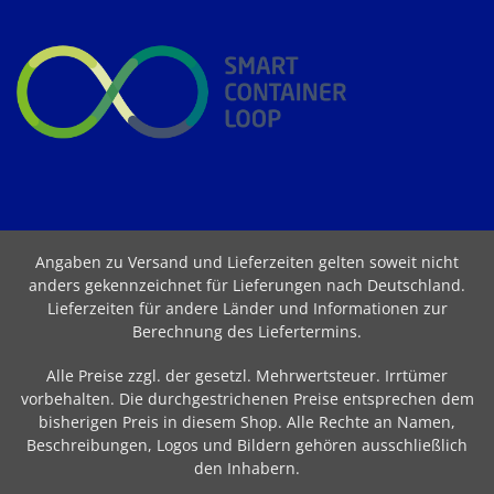
Angaben zu Versand und Lieferzeiten gelten soweit nicht
anders gekennzeichnet für Lieferungen nach Deutschland.
Lieferzeiten für andere Länder und Informationen zur
Berechnung des Liefertermins
.
Alle Preise zzgl. der gesetzl. Mehrwertsteuer. Irrtümer
vorbehalten. Die durchgestrichenen Preise entsprechen dem
bisherigen Preis in diesem Shop. Alle Rechte an Namen,
Beschreibungen, Logos und Bildern gehören ausschließlich
den Inhabern.