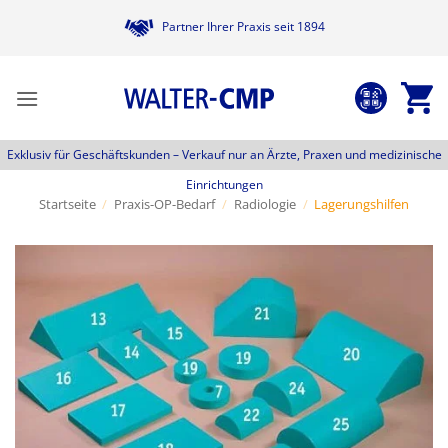
Zum
Partner Ihrer Praxis seit 1894
Inhalt
springen
Exklusiv für Geschäftskunden –
Verkauf nur an Ärzte, Praxen und medizinische
Einrichtungen
Startseite
/
Praxis-OP-Bedarf
/
Radiologie
/
Lagerungshilfen