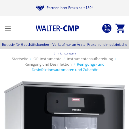
Zum
Partner Ihrer Praxis seit 1894
Inhalt
springen
Exklusiv für Geschäftskunden –
Verkauf nur an Ärzte, Praxen und medizinische
Einrichtungen
Startseite
/
OP-Instrumente
/
Instrumentenaufbereitung
/
Reinigung und Desinfektion
/
Reinigungs- und
Desinfektionsautomaten und Zubehör