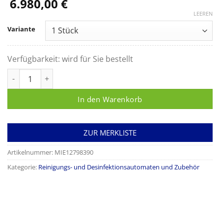
6.980,00
€
LEEREN
Variante
Verfügbarkeit:
wird für Sie bestellt
Reinigungs- und Desinfektionsgerät mit Glastür, mit AD-Wass
In den Warenkorb
ZUR MERKLISTE
Artikelnummer:
MIE12798390
Kategorie:
Reinigungs- und Desinfektionsautomaten und Zubehör