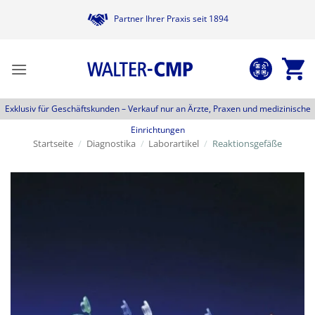
Zum
Partner Ihrer Praxis seit 1894
Inhalt
springen
Exklusiv für Geschäftskunden –
Verkauf nur an Ärzte, Praxen und medizinische
Einrichtungen
Startseite
/
Diagnostika
/
Laborartikel
/
Reaktionsgefäße