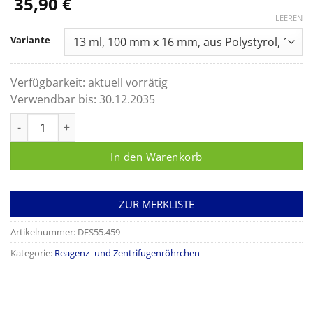
35,90
€
LEEREN
Variante
Verfügbarkeit:
aktuell vorrätig
Verwendbar bis:
30.12.2035
Reagenz- und Zentrifugenröhrchen mit rundem Boden Menge
In den Warenkorb
ZUR MERKLISTE
Artikelnummer:
DES55.459
Kategorie:
Reagenz- und Zentrifugenröhrchen