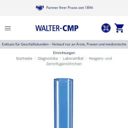
Zum
Partner Ihrer Praxis seit 1894
Inhalt
springen
Exklusiv für Geschäftskunden –
Verkauf nur an Ärzte, Praxen und medizinische
Einrichtungen
Startseite
/
Diagnostika
/
Laborartikel
/
Reagenz- und
Zentrifugenröhrchen