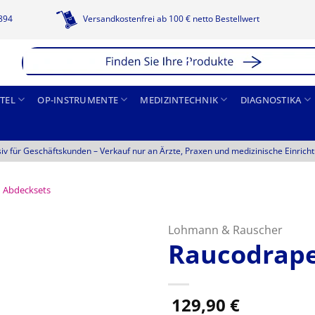
1894
Versandkostenfrei ab 100 € netto Bestellwert
TEL
OP-INSTRUMENTE
MEDIZINTECHNIK
DIAGNOSTIKA
siv für Geschäftskunden –
Verkauf nur an Ärzte, Praxen und medizinische Einrich
Abdecksets
Lohmann & Rauscher
Raucodrape
129,90
€