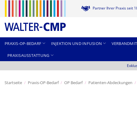
Zum
Partner Ihrer Praxis seit 
Inhalt
springen
PRAXIS-OP-BEDARF
INJEKTION UND INFUSION
VERBANDMIT
PRAXISAUSSTATTUNG
Exklu
Startseite
/
Praxis-OP-Bedarf
/
OP Bedarf
/
Patienten-Abdeckungen
/