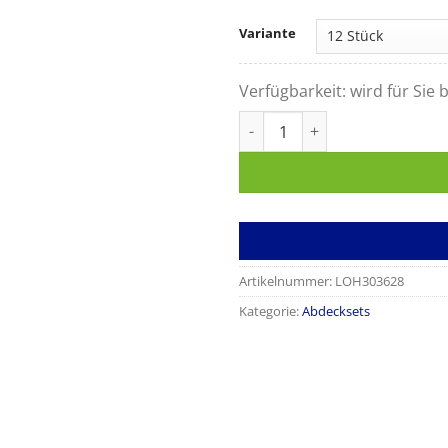
Variante
Verfügbarkeit:
wird für Sie b
Raucodrape Schlitztuchset M
Artikelnummer:
LOH303628
Kategorie:
Abdecksets