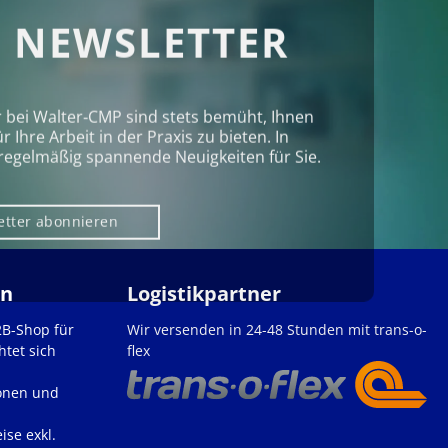
 NEWSLETTER
r bei Walter‑CMP sind stets bemüht, Ihnen
Ihre Arbeit in der Praxis zu bieten. In
regelmäßig spannende Neuigkeiten für Sie.
etter abonnieren
en
Logistikpartner
2B-Shop für
Wir versenden in 24-48 Stunden mit trans-o-
htet sich
flex
onen und
ise exkl.