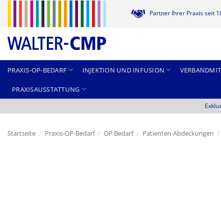
Zum
Partner Ihrer Praxis seit 
Inhalt
springen
PRAXIS-OP-BEDARF
INJEKTION UND INFUSION
VERBANDMIT
PRAXISAUSSTATTUNG
Exklu
Startseite
/
Praxis-OP-Bedarf
/
OP Bedarf
/
Patienten-Abdeckungen
/