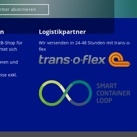
etter abonnieren
en
Logistikpartner
2B-Shop für
Wir versenden in 24-48 Stunden mit trans-o-
htet sich
flex
onen und
ise exkl.