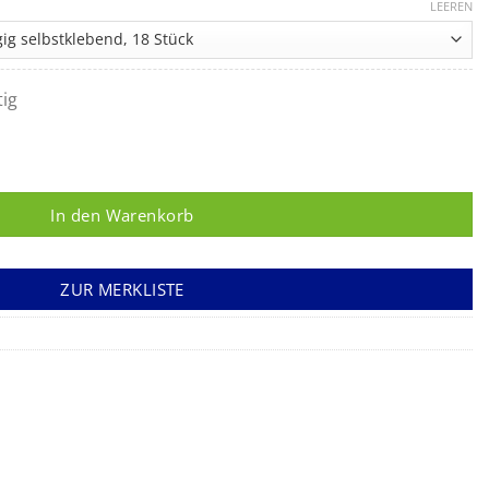
LEEREN
tig
nge
In den Warenkorb
ZUR MERKLISTE