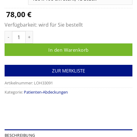
89,90 €
78,00
€
Verfügbarkeit:
wird für Sie bestellt
Raucodrape® Instrumententischbezug Menge
In den Warenkorb
ZUR MERKLISTE
Artikelnummer:
LOH33091
Kategorie:
Patienten-Abdeckungen
BESCHREIBUNG