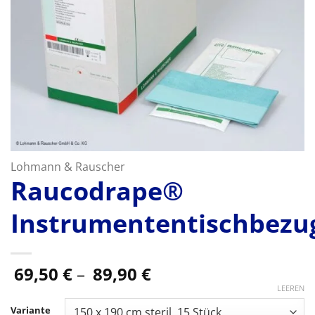
Lohmann & Rauscher
Raucodrape®
Instrumententischbezu
Preisspanne:
69,50
€
–
89,90
€
69,50 €
LEEREN
bis
Variante