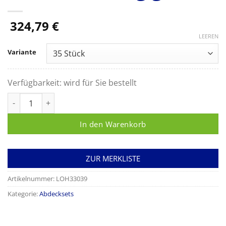
324,79
€
LEEREN
Variante
Verfügbarkeit:
wird für Sie bestellt
Raucodrape Gynäkologie-Zystoskopietuch 175x90cm 2-lagig M
In den Warenkorb
ZUR MERKLISTE
Artikelnummer:
LOH33039
Kategorie:
Abdecksets