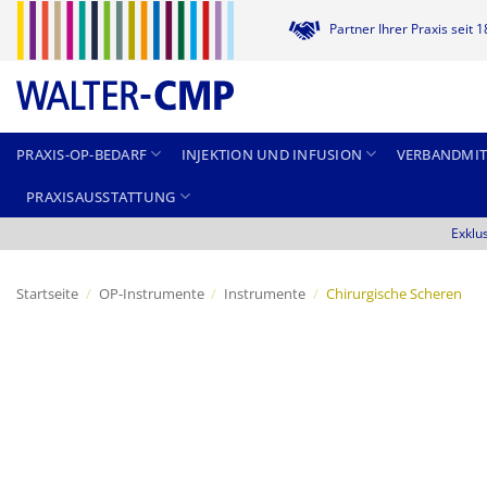
Zum
Partner Ihrer Praxis seit 
Inhalt
springen
PRAXIS-OP-BEDARF
INJEKTION UND INFUSION
VERBANDMIT
PRAXISAUSSTATTUNG
Exklu
Startseite
/
OP-Instrumente
/
Instrumente
/
Chirurgische Scheren