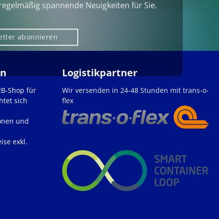
regelmäßig spannende Neuigkeiten für Sie.
etter abonnieren
en
Logistikpartner
2B-Shop für
Wir versenden in 24-48 Stunden mit trans-o-
htet sich
flex
onen und
ise exkl.