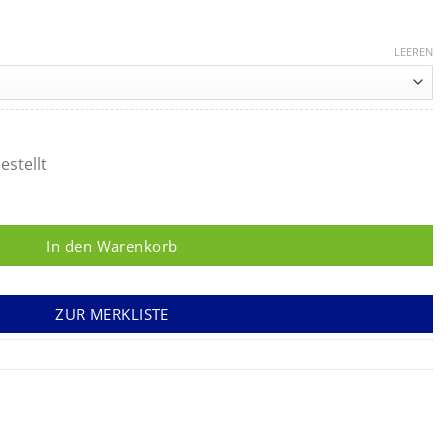
Preisspanne:
28,33 €
LEEREN
bis
28,90 €
estellt
M-NELSON gerade Menge
In den Warenkorb
ZUR MERKLISTE