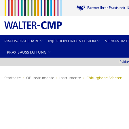
Zum
Partner Ihrer Praxis seit 
Inhalt
springen
PRAXIS-OP-BEDARF
INJEKTION UND INFUSION
VERBANDMIT
PRAXISAUSSTATTUNG
Exklu
Startseite
/
OP-Instrumente
/
Instrumente
/
Chirurgische Scheren