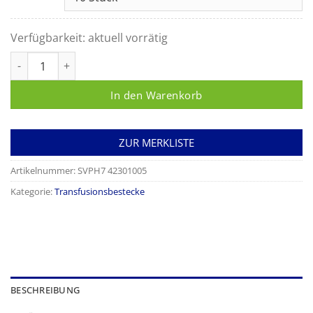
Verfügbarkeit:
aktuell vorrätig
PPS-Transfusionsset mit Luer-Lock Menge
In den Warenkorb
ZUR MERKLISTE
Artikelnummer:
SVPH7 42301005
Kategorie:
Transfusionsbestecke
BESCHREIBUNG