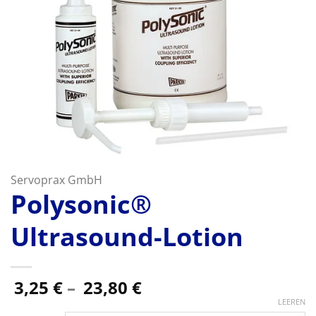
Servoprax GmbH
Polysonic®
Ultrasound-Lotion
Preisspanne:
3,25
€
–
23,80
€
3,25 €
LEEREN