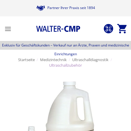
Zum
Partner Ihrer Praxis seit 1894
Inhalt
springen
Exklusiv für Geschäftskunden –
Verkauf nur an Ärzte, Praxen und medizinische
Einrichtungen
Startseite
/
Medizintechnik
/
Ultraschalldiagnostik
/
Ultraschallzubehör