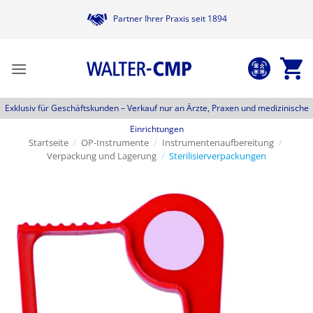
Zum
Partner Ihrer Praxis seit 1894
Inhalt
springen
Exklusiv für Geschäftskunden –
Verkauf nur an Ärzte, Praxen und medizinische
Einrichtungen
Startseite
/
OP-Instrumente
/
Instrumentenaufbereitung
/
Verpackung und Lagerung
/
Sterilisierverpackungen