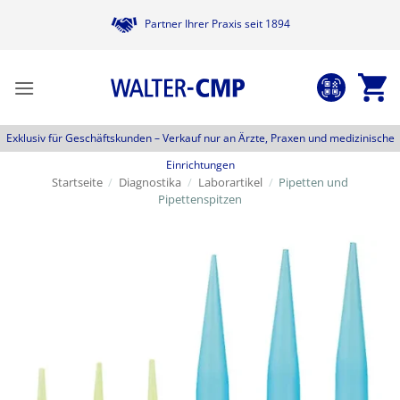
Zum
Partner Ihrer Praxis seit 1894
Inhalt
springen
Exklusiv für Geschäftskunden –
Verkauf nur an Ärzte, Praxen und medizinische
Einrichtungen
Startseite
/
Diagnostika
/
Laborartikel
/
Pipetten und
Pipettenspitzen