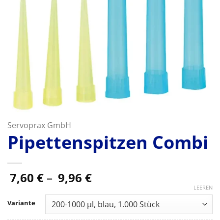
Servoprax GmbH
Pipettenspitzen Combi
Preisspanne:
7,60
€
–
9,96
€
7,60 €
LEEREN
bis
Variante
9,96 €