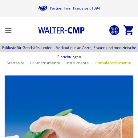
Zum
Partner Ihrer Praxis seit 1894
Inhalt
springen
Exklusiv für Geschäftskunden –
Verkauf nur an Ärzte, Praxen und medizinische
Einrichtungen
Startseite
/
OP-Instrumente
/
Instrumente
/
Einmal-Instrumente