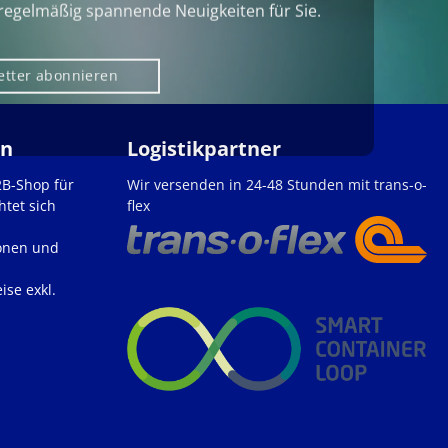
regelmäßig spannende Neuigkeiten für Sie.
etter abonnieren
en
Logistikpartner
2B-Shop für
Wir versenden in 24-48 Stunden mit trans-o-
htet sich
flex
onen und
ise exkl.