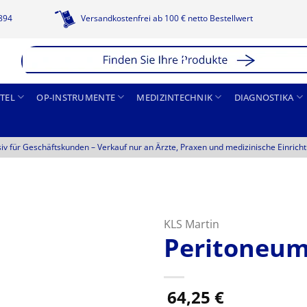
1894
Versandkostenfrei ab 100 € netto Bestellwert
TEL
OP-INSTRUMENTE
MEDIZINTECHNIK
DIAGNOSTIKA
siv für Geschäftskunden –
Verkauf nur an Ärzte, Praxen und medizinische Einrich
KLS Martin
Peritoneu
64,25
€